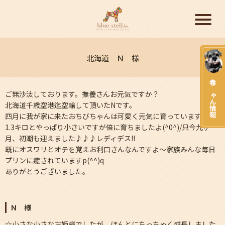
北海道 Ｎ 様
赤ちゃん情報
ご無沙汰しております。撫養さんお元気ですか？
北海道千歳空港迄空輸して頂いたNです。
四月に我が家に来たおちびちゃんは可愛く元気に育っています(^o^)
1.3キロとやっぱり小さいですが倍に育ちましたよ(^0^)/只今九ヶ
月、初潮も迎えました♪♪♪レディデス!!
既にオスワリとオテを覚えお利口さんなんですよ～家族みんな毎日
プリンに癒されていますp(^^)q
ありがとうございました。
Ｎ 様
☆小さな小さなお姫様でしたが ほんとにちっちゃく成長しました