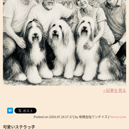
» 記事を見る
Posted on
2026.07.26 17:17
|
by
有限会社ワンデイズ
|
Perma Link
可愛いステラっ子