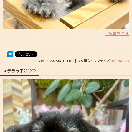
» 記事を見る
Posted on
2026.07.11 11:11
|
by
有限会社ワンデイズ
|
Perma Link
ステラっ子♡♡♡