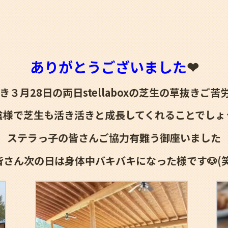
ありがとうございました
❤
き３月28日の両日stellaboxの芝生の草抜きご苦
陰様で芝生も活き活きと成長してくれることでしょう
ステラっ子の皆さんご協力有難う御座いました
皆さん次の日は身体中バキバキになった様です🐶(笑