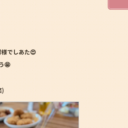
労様でしあた😍
🤩
)