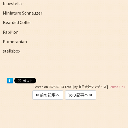
bluestella
Miniature Schnauzer
Bearded Collie
Papillon
Pomeranian
stellsbox
Posted on
2025.07.23 12:00
|
by
有限会社ワンデイズ
|
Perma Link
前の記事へ
次の記事へ