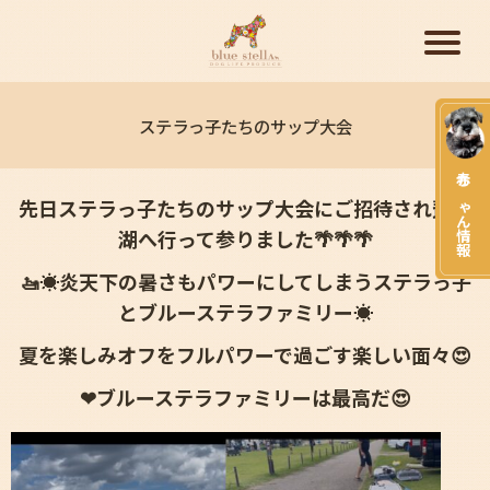
ステラっ子たちのサップ大会
赤ちゃん情報
先日ステラっ子たちのサップ大会にご招待され琵琶
湖へ行って参りました🌴🌴🌴
🚤☀炎天下の暑さもパワーにしてしまうステラっ子
とブルーステラファミ
リー☀
夏を楽しみオフをフルパワーで過ごす楽しい面々😍
❤ブルーステラファミリーは最高だ😍