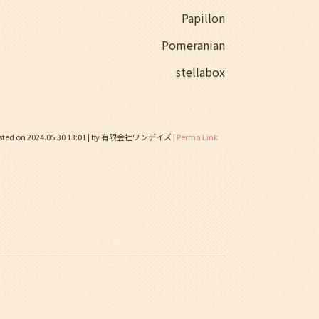
Papillon
Pomeranian
stellabox
sted on
2024.05.30 13:01
|
by
有限会社ワンデイズ
|
Perma Link