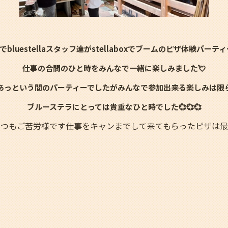
boxでbluestellaスタッフ達がstellaboxでブームのピザ体験パーテ
仕事の合間のひと時をみんなで一緒に楽しみました💘
あっという間のパーティーでしたがみんなで参加出来る楽しみは限
ブルーステラにとっては
貴重なひと時でした💞💞💞
いつもご苦労様です仕事をキャンまでして来てもらったピザは最