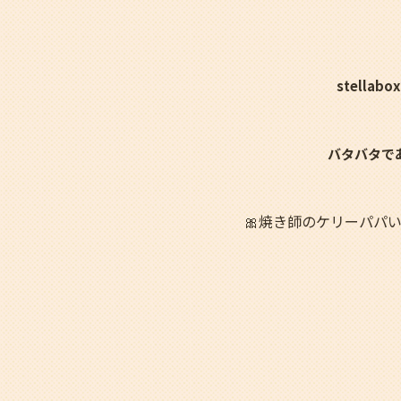
stella
バタバタで
🎀焼き師のケリーパパ