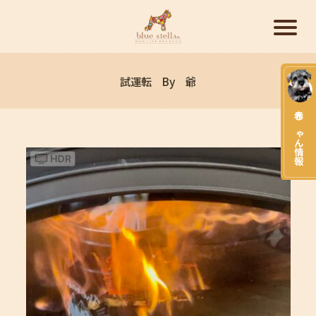
試運転 By 爺
赤ちゃん情報