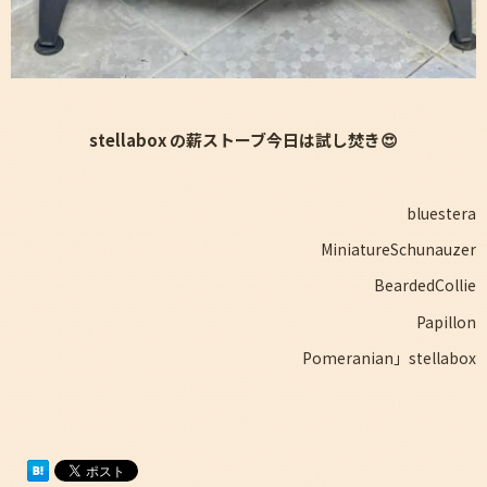
stellabox の薪ストーブ今日は試し焚き😍
bluestera
MiniatureSchunauzer
BeardedCollie
Papillon
Pomeranian」stellabox