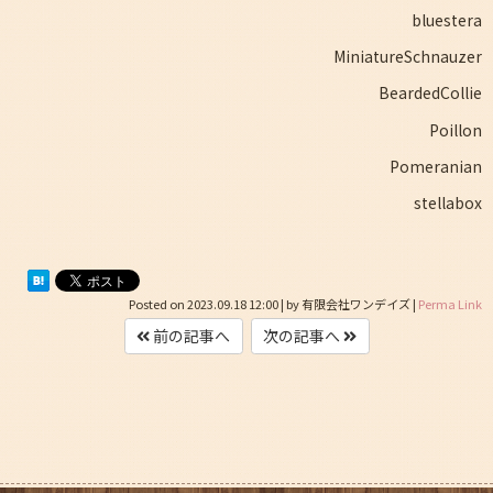
bluestera
MiniatureSchnauzer
BeardedCollie
Poillon
Pomeranian
stellabox
Posted on
2023.09.18 12:00
|
by
有限会社ワンデイズ
|
Perma Link
前の記事へ
次の記事へ