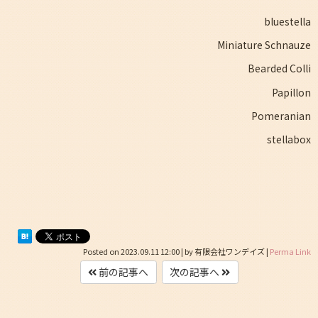
bluestella
Miniature Schnauze
Bearded Colli
Papillon
Pomeranian
stellabox
Posted on
2023.09.11 12:00
|
by
有限会社ワンデイズ
|
Perma Link
前の記事へ
次の記事へ