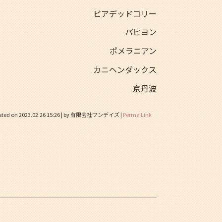
ビアデッドコリー
パピヨン
ポメラニアン
カニヘンダックス
京丹波
sted on
2023.02.26 15:26
|
by
有限会社ワンデイズ
|
Perma Link