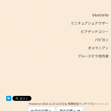
bluestella
ミニチュアシュナウザー
ビアデッドコリー
パピヨン
ポメラニアン
ブルーステラ京丹波
Posted on
2022.12.23 12:10
|
by
有限会社ワンデイズ
|
Perma Link
前の記事へ
次の記事へ