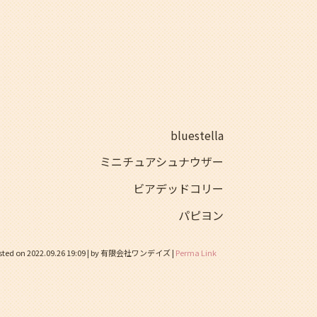
bluestella
ミニチュアシュナウザー
ビアデッドコリー
パピヨン
sted on
2022.09.26 19:09
|
by
有限会社ワンデイズ
|
Perma Link