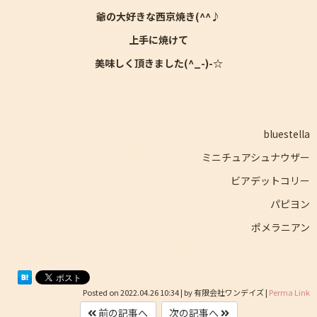
爺の大好きな西京焼き(^^♪
上手に焼けて
美味しく頂きました(^_-)-☆
bluestella
ミニチュアシュナウザー
ビアデットコリー
パピヨン
ポメラニアン
Posted on
2022.04.26 10:34
|
by
有限会社ワンデイズ
|
Perma Link
前の記事へ
次の記事へ