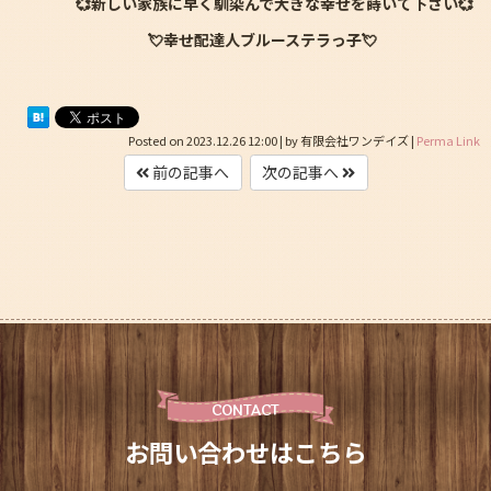
💞
新しい家族に早く馴染んで大きな幸せを蒔いて下さい💞
💘幸せ配達人ブルーステラっ子💘
Posted on
2023.12.26 12:00
|
by
有限会社ワンデイズ
|
Perma Link
前の記事へ
次の記事へ
CONTACT
お問い合わせはこちら