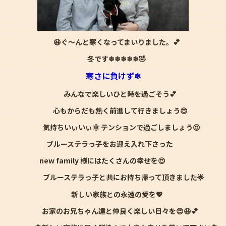
😆ぐ～んと寒くなってまいりました。
💕
冬です❄❄❄❄❄🤣
寒さに負けず❄
みんなで楽しいひと時を過ごそう💕
心もからだも熱く前進して行きましょう😍
気持ちいぃいぃ🌞 テンションで過ごしましょう😍
ブルーステラっ子をお迎え入れ下さった
new family 様にはたくさんの幸せを😍
ブルーステラっ子と共にお持ち帰って頂きました🌟
新しい家族との永遠の愛を💖
お家のお兄ちゃん達と仲良く楽しい日々を😍😆💕