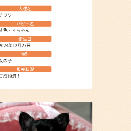
犬種名
チワワ
パピー名
緋色・４ちゃん
誕生日
2024年12月27日
性別
女の子
販売状況
ご成約済！