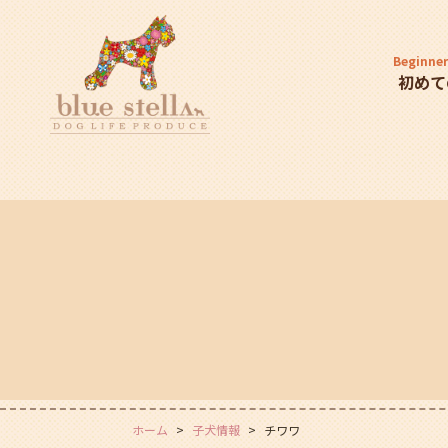
Beginner
初めて
ホーム
子犬情報
チワワ