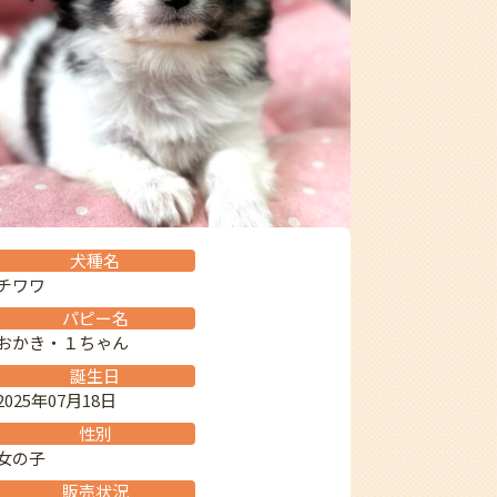
犬種名
チワワ
パピー名
おかき・１ちゃん
誕生日
2025年07月18日
性別
女の子
販売状況