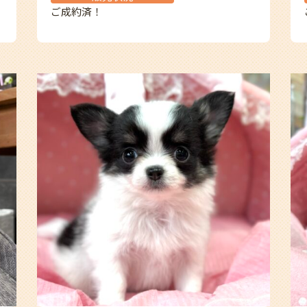
ご成約済！