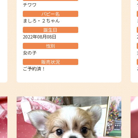
チワワ
パピー名
ましろ・２ちゃん
誕生日
2022年08月08日
性別
女の子
販売状況
ご予約済！