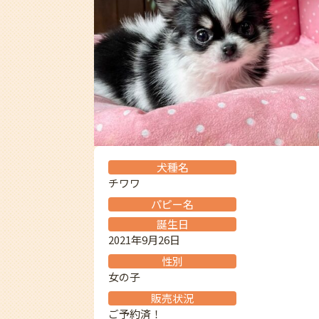
犬種名
チワワ
パピー名
誕生日
2021年9月26日
性別
女の子
販売状況
ご予約済！