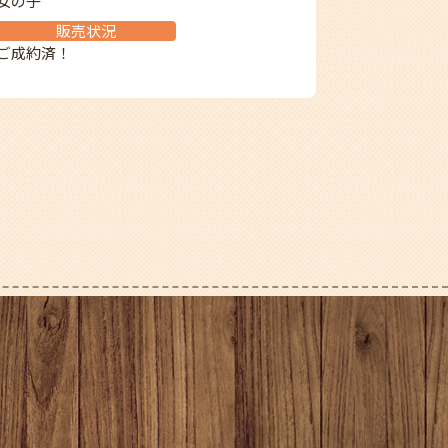
女の子
販売状況
ご成約済！